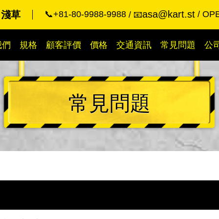
asa@kart.st
 淺草
📞+81-80-9988-9988
OPE
📧
我們
規格
顧客評價
價格
交通資訊
常見問題
公
常見問題