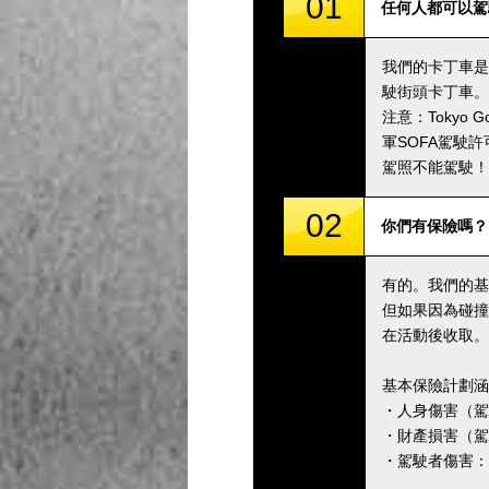
01
任何人都可以駕
我們的卡丁車是
駛街頭卡丁車。
注意：Toky
軍SOFA駕駛
駕照不能駕駛！
02
你們有保險嗎？
有的。我們的基
但如果因為碰撞
在活動後收取。
基本保險計劃涵
・人身傷害（駕駛
・財產損害（駕駛
・駕駛者傷害：5,