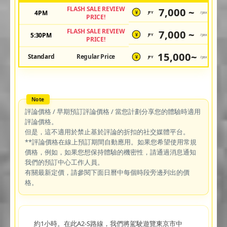
FLASH SALE REVIEW
7,000 ~
4PM
JPY
/pax
¥
PRICE!
FLASH SALE REVIEW
7,000 ~
5:30PM
JPY
/pax
¥
PRICE!
15,000~
Standard
Regular Price
JPY
/pax
¥
評論價格 / 早期預訂評論價格 / 當您計劃分享您的體驗時適用
評論價格。
但是，這不適用於禁止基於評論的折扣的社交媒體平台。
**評論價格在線上預訂期間自動應用。如果您希望使用常規
價格，例如，如果您想保持體驗的機密性，請通過消息通知
我們的預訂中心工作人員。
有關最新定價，請參閱下面日曆中每個時段旁邊列出的價
格。
約1小時。在此A2-S路線，我們將駕駛遊覽東京市中