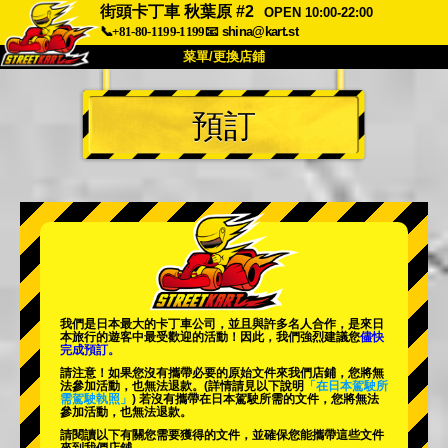
街頭卡丁車 秋葉原 #2
OPEN 10:00-22:00
📞+81-80-1199-1199
📧
shina@kart.st
菜單/更換店鋪
首頁
預訂
關於我們
規格
價格
交通資訊
顧客評價
常見問題
公司
預訂
更換店鋪
東京 品川 #1
東京 秋葉原 #1
東京 秋葉原 #2
東京 澀谷
我們是日本最大的卡丁車公司，並且與
許多名人
合作，是來日
東京 澀谷分店
東京灣
本旅行的遊客中
最受歡迎的活動
！因此，我們強烈建議您
儘快
完成預訂。
東京 淺草
大阪
請注意！如果您沒有攜帶必要的原始文件來我們店鋪，您將無
法參加活動，也無法退款。
(詳情請見以下說明
「在日本駕駛所
需駕駛執照」
) 若沒有攜帶在日本駕駛所需的文件，您將無法
沖繩
參加活動，也無法退款。
請閱讀以下有關您需要獲得的文件，並確保您能攜帶這些文件