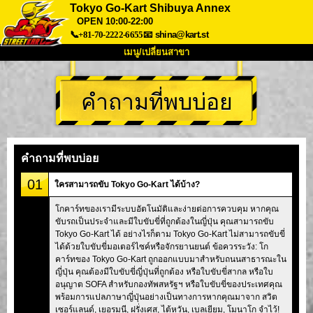
Tokyo Go-Kart Shibuya Annex
OPEN 10:00-22:00
📞+81-70-2222-6655
📧
shina@kart.st
เมนู/เปลี่ยนสาขา
หน้าแรก
คำถามที่พบบ่อย
เกี่ยวกับ
สเปค
ราคา
การเข้าถึง
เสียงจากผู้ใช้
คำถามที่พบบ่อย
บริษัท
การจอง
คำถามที่พบบ่อย
เปลี่ยนสาขา
01
ใครสามารถขับ Tokyo Go-Kart ได้บ้าง?
Tokyo Shinagawa
Tokyo Akihabara#1
โกคาร์ทของเรามีระบบอัตโนมัติและง่ายต่อการควบคุม หากคุณ
Tokyo Akihabara#2
Tokyo Shibuya
ขับรถเป็นประจำและมีใบขับขี่ที่ถูกต้องในญี่ปุ่น คุณสามารถขับ
Tokyo Shibuya Annex
Tokyo Bay
Tokyo Go-Kart ได้ อย่างไรก็ตาม Tokyo Go-Kart ไม่สามารถขับขี่
ได้ด้วยใบขับขี่มอเตอร์ไซค์หรือจักรยานยนต์ ข้อควรระวัง: โก
Tokyo Asakusa
Osaka
คาร์ทของ Tokyo Go-Kart ถูกออกแบบมาสำหรับถนนสาธารณะใน
ญี่ปุ่น คุณต้องมีใบขับขี่ญี่ปุ่นที่ถูกต้อง หรือใบขับขี่สากล หรือใบ
Okinawa
อนุญาต SOFA สำหรับกองทัพสหรัฐฯ หรือใบขับขี่ของประเทศคุณ
พร้อมการแปลภาษาญี่ปุ่นอย่างเป็นทางการหากคุณมาจาก สวิต
เซอร์แลนด์, เยอรมนี, ฝรั่งเศส, ไต้หวัน, เบลเยียม, โมนาโก จำไว้!