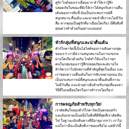
คู่รัก ไกด์ของเราเยี่ยมมาก ทำให้เรารู้สึก
ปลอดภัยในขณะที่ยังให้เราได้สนุกกับความตื่น
เต้นของการขับขี่ มันเป็นประสบการณ์ที่
สนุกสนาน ตื่นเต้น และน่าจดจำที่เราจะไม่มีวัน
ลืม หากคุณเป็นคู่รักที่มาเยือนโตเกียว นี่คือสิ่งที่
คุณควรทำด้วยกันอย่างแน่นอน!
ทัวร์กลุ่มที่สนุกและน่าตื่นเต้น
ทัวร์โกคาร์ตนี้เป็นไฮไลท์ของการเดินทางกลุ่ม
ของเรา! เรามีความสนุกสนานในการแข่งรถ
ผ่านโตเกียวด้วยกัน ไกด์ทำให้แน่ใจว่าทุก
คนในกลุ่มของเรารู้สึกปลอดภัยและสบายใจ
ทัวร์พาเราไปยังสถานที่สำคัญที่สุดในเมือง และ
เราชอบความตื่นเต้นในการขับรถผ่านถนน มัน
เป็นประสบการณ์ที่สนุกและน่าตื่นเต้นที่เราจะ
ไม่มีวันลืม แนะนำอย่างยิ่งสำหรับกลุ่มที่มองหา
วิธีที่ไม่เหมือนใครในการสำรวจโตเกียว!
การผจญภัยสำหรับทุกวัย!
เราตัดสินใจลองทัวร์โกคาร์ทเป็นครอบครัว
และมันกลายเป็นหนึ่งในสิ่งที่ดีที่สุดที่เราตัดสิน
ใจ! ในฐานะนักเดินทางที่มีอายุมากกว่า เราไม่
แน่ใจว่านี่จะเป็นสิ่งที่เราชอบหรือไม่ แต่ทัวร์นี้