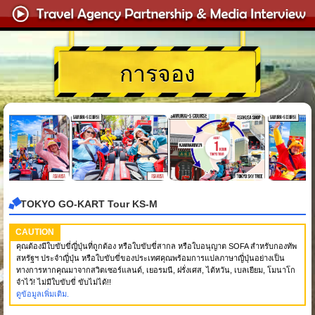
การจอง
TOKYO GO-KART Tour KS-M
CAUTION
คุณต้องมีใบขับขี่ญี่ปุ่นที่ถูกต้อง หรือใบขับขี่สากล หรือใบอนุญาต SOFA สำหรับกองทัพ
สหรัฐฯ ประจำญี่ปุ่น หรือใบขับขี่ของประเทศคุณพร้อมการแปลภาษาญี่ปุ่นอย่างเป็น
ทางการหากคุณมาจากสวิตเซอร์แลนด์, เยอรมนี, ฝรั่งเศส, ไต้หวัน, เบลเยียม, โมนาโก
จำไว้! ไม่มีใบขับขี่ ขับไม่ได้!!
ดูข้อมูลเพิ่มเติม.