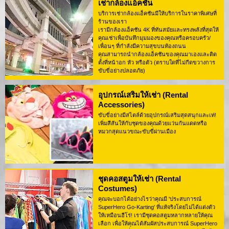
เช่ากล้องแอ็คชัน
บริการเช่ากล้องแอ็คชันมีให้บริการในราคาพิเศษที่
ร้านของเรา
เรามีกล้องแอ็คชัน 4K ที่ทันสมัยและทรงพลังที่สุดให้
คุณเช่าเพื่อบันทึกมุมมองของคุณหรือครอบครัว/
เพื่อนๆ ที่กำลังมีความสุขบนท้องถนน
คุณสามารถนำกล้องแอ็คชันของคุณมาเองและติด
ตั้งที่หน้าอก หัว หรือตัว (ตราบใดที่ไม่กีดขวางการ
ขับขี่อย่างปลอดภัย)
อุปกรณ์เสริมให้เช่า (Rental
Accessories)
ขับขี่อย่างมีสไตล์ด้วยอุปกรณ์เสริมสุดสนุกและเท่!
เพิ่มสีสันให้กับชุดของคุณด้วยแว่นกันแดดหรือ
หมวกสุดแนวขณะขับขี่ผ่านเมือง
ชุดคอสตูมให้เช่า (Rental
Costumes)
คุณจะบอกได้อย่างไรว่าคุณมี 'ประสบการณ์
SuperHero Go-Karting' ที่แท้จริงโดยไม่ได้แต่งตัว
ให้เหมือนฮีโร่! เรามีชุดคอสตูมหลากหลายให้คุณ
เลือก เพื่อให้คุณได้สัมผัสประสบการณ์ SuperHero