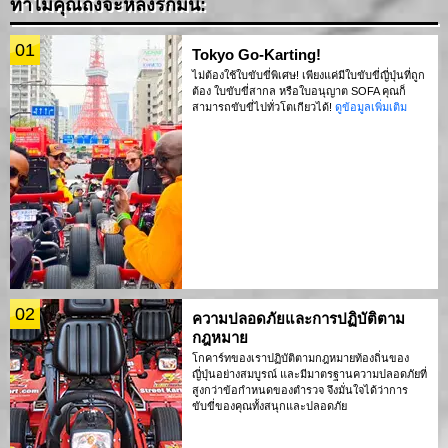
ทำไมคุณถึงจะหลงรักมัน:
01
Tokyo Go-Karting!
ไม่ต้องใช้ใบขับขี่พิเศษ! เพียงแค่มีใบขับขี่ญี่ปุ่นที่ถูก
ต้อง ใบขับขี่สากล หรือใบอนุญาต SOFA คุณก็
สามารถขับขี่ไปทั่วโตเกียวได้!
ดูข้อมูลเพิ่มเติม
02
ความปลอดภัยและการปฏิบัติตาม
กฎหมาย
โกคาร์ทของเราปฏิบัติตามกฎหมายท้องถิ่นของ
ญี่ปุ่นอย่างสมบูรณ์ และมีมาตรฐานความปลอดภัยที่
สูงกว่าข้อกำหนดของตำรวจ จึงมั่นใจได้ว่าการ
ขับขี่ของคุณทั้งสนุกและปลอดภัย