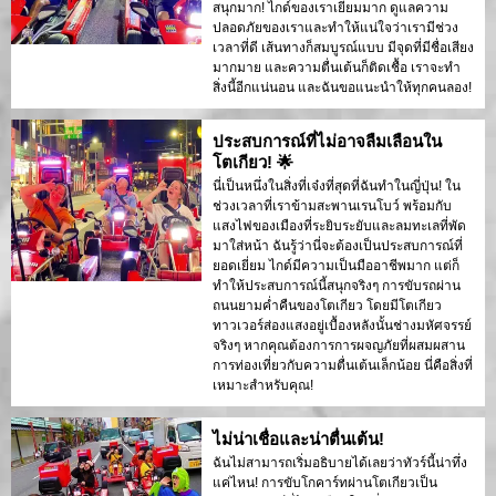
สนุกมาก! ไกด์ของเราเยี่ยมมาก ดูแลความ
ปลอดภัยของเราและทำให้แน่ใจว่าเรามีช่วง
เวลาที่ดี เส้นทางก็สมบูรณ์แบบ มีจุดที่มีชื่อเสียง
มากมาย และความตื่นเต้นก็ติดเชื้อ เราจะทำ
สิ่งนี้อีกแน่นอน และฉันขอแนะนำให้ทุกคนลอง!
ประสบการณ์ที่ไม่อาจลืมเลือนใน
โตเกียว! 🌟
นี่เป็นหนึ่งในสิ่งที่เจ๋งที่สุดที่ฉันทำในญี่ปุ่น! ใน
ช่วงเวลาที่เราข้ามสะพานเรนโบว์ พร้อมกับ
แสงไฟของเมืองที่ระยิบระยับและลมทะเลที่พัด
มาใส่หน้า ฉันรู้ว่านี่จะต้องเป็นประสบการณ์ที่
ยอดเยี่ยม ไกด์มีความเป็นมืออาชีพมาก แต่ก็
ทำให้ประสบการณ์นี้สนุกจริงๆ การขับรถผ่าน
ถนนยามค่ำคืนของโตเกียว โดยมีโตเกียว
ทาวเวอร์ส่องแสงอยู่เบื้องหลังนั้นช่างมหัศจรรย์
จริงๆ หากคุณต้องการการผจญภัยที่ผสมผสาน
การท่องเที่ยวกับความตื่นเต้นเล็กน้อย นี่คือสิ่งที่
เหมาะสำหรับคุณ!
ไม่น่าเชื่อและน่าตื่นเต้น!
ฉันไม่สามารถเริ่มอธิบายได้เลยว่าทัวร์นี้น่าทึ่ง
แค่ไหน! การขับโกคาร์ทผ่านโตเกียวเป็น