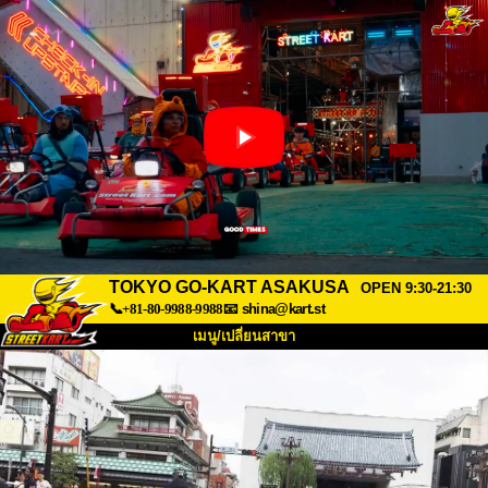
TOKYO GO-KART ASAKUSA
OPEN 9:30-21:30
📞+81-80-9988-9988
📧
shina@kart.st
เมนู/เปลี่ยนสาขา
หน้าแรก
เกี่ยวกับ
สเปค
ราคา
การเข้าถึง
เสียงจากผู้ใช้
คำถามที่พบบ่อย