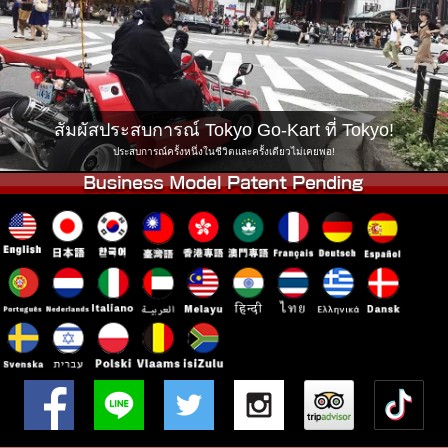
บริษัท
การจอง
เปลี่ยนสาขา
Tokyo Shinagawa
Tokyo Akihabara#1
Tokyo Akihabara#2
Tokyo Shibuya
สัมผัสประสบการณ์ Tokyo Go-Kart ที่ Tokyo!
Tokyo Shibuya Annex
Tokyo Bay
ประสบการณ์ครั้งหนึ่งในชีวิตและครั้งเดียวไม่เคยพอ!
Tokyo Asakusa
Osaka
Okinawa