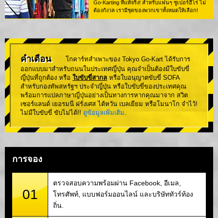
Go-Karting ที่แท้จริง! สำหรับแฟนๆ ซูเปอร์ฮีโร่ ไม่
ต้องกังวล เรามีชุดของพวกเขาทั้งหมดให้เลือก!
คำเตือน
โกคาร์ทสำเพาะของ Tokyo Go-Kart ได้รับการ
ออกแบบมาสำหรับถนนในประเทศญี่ปุ่น คุณจำเป็นต้องมีใบขับขี่
ญี่ปุ่นที่ถูกต้อง หรือ
ใบขับขี่สากล
หรือใบอนุญาตขับขี่ SOFA
สำหรับกองทัพสหรัฐฯ ประจำญี่ปุ่น หรือใบขับขี่ของประเทศคุณ
พร้อมการแปลภาษาญี่ปุ่นอย่างเป็นทางการหากคุณมาจาก สวิต
เซอร์แลนด์ เยอรมนี ฝรั่งเศส ไต้หวัน เบลเยียม หรือโมนาโก จำไว้!
ไม่มีใบขับขี่ ขับไม่ได้!!
ดูข้อมูลเพิ่มเติม
.
การจอง
ตรวจสอบความพร้อมผ่าน Facebook, อีเมล,
01
โทรศัพท์, แบบฟอร์มออนไลน์ และบริษัททัวร์ท้อง
ถิ่น.