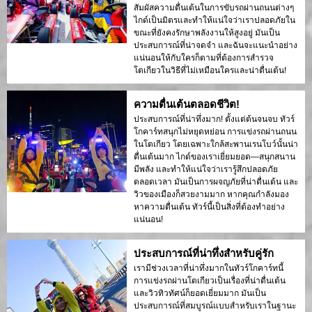
สัมผัสความตื่นเต้นในการขับรถผ่านถนนต่างๆ
ไกด์เป็นมิตรและทำให้แน่ใจว่าเราปลอดภัยใน
ขณะที่ยังคงรักษาพลังงานให้สูงอยู่ มันเป็น
ประสบการณ์ที่น่าจดจำ และฉันจะแนะนำอย่าง
แน่นอนให้กับใครก็ตามที่ต้องการสำรวจ
โตเกียวในวิธีที่ไม่เหมือนใครและน่าตื่นเต้น!
ความตื่นเต้นตลอดชีวิต!
ประสบการณ์ที่น่าทึ่งมาก! ตั้งแต่ต้นจนจบ ทัวร์
โกคาร์ทสนุกไม่หยุดหย่อน การแข่งรถผ่านถนน
ในโตเกียว โดยเฉพาะใกล้สะพานเรนโบว์นั้นน่า
ตื่นเต้นมาก ไกด์ของเราเยี่ยมยอด—สนุกสนาน
มีพลัง และทำให้แน่ใจว่าเรารู้สึกปลอดภัย
ตลอดเวลา มันเป็นการผจญภัยที่น่าตื่นเต้น และ
วิวของเมืองก็สวยงามมาก หากคุณกำลังมอง
หาความตื่นเต้น ทัวร์นี้เป็นสิ่งที่ต้องทำอย่าง
แน่นอน!
ประสบการณ์ที่น่าทึ่งสำหรับคู่รัก
เรามีช่วงเวลาที่น่าทึ่งมากในทัวร์โกคาร์ทนี้
การแข่งรถผ่านโตเกียวเป็นเรื่องที่น่าตื่นเต้น
และวิวทิวทัศน์ก็ยอดเยี่ยมมาก มันเป็น
ประสบการณ์ที่สมบูรณ์แบบสำหรับเราในฐานะ