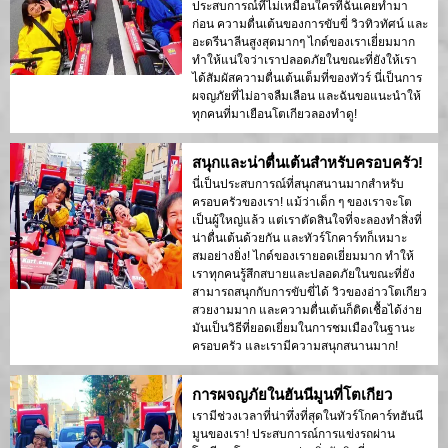
ประสบการณ์ที่ไม่เหมือนใครที่ฉันเคยทำมา
ก่อน ความตื่นเต้นของการขับขี่ วิวทิวทัศน์ และ
อะดรีนาลีนสูงสุดมากๆ ไกด์ของเราเยี่ยมมาก
ทำให้แน่ใจว่าเราปลอดภัยในขณะที่ยังให้เรา
ได้สัมผัสความตื่นเต้นเต็มที่ของทัวร์ นี่เป็นการ
ผจญภัยที่ไม่อาจลืมเลือน และฉันขอแนะนำให้
ทุกคนที่มาเยือนโตเกียวลองทำดู!
สนุกและน่าตื่นเต้นสำหรับครอบครัว!
นี่เป็นประสบการณ์ที่สนุกสนานมากสำหรับ
ครอบครัวของเรา! แม้ว่าเด็ก ๆ ของเราจะโต
เป็นผู้ใหญ่แล้ว แต่เราตัดสินใจที่จะลองทำสิ่งที่
น่าตื่นเต้นด้วยกัน และทัวร์โกคาร์ทก็เหมาะ
สมอย่างยิ่ง! ไกด์ของเรายอดเยี่ยมมาก ทำให้
เราทุกคนรู้สึกสบายและปลอดภัยในขณะที่ยัง
สามารถสนุกกับการขับขี่ได้ วิวของอ่าวโตเกียว
สวยงามมาก และความตื่นเต้นก็ติดเชื้อได้ง่าย
มันเป็นวิธีที่ยอดเยี่ยมในการชมเมืองในฐานะ
ครอบครัว และเรามีความสนุกสนานมาก!
การผจญภัยในฮันนีมูนที่โตเกียว
เรามีช่วงเวลาที่น่าทึ่งที่สุดในทัวร์โกคาร์ทฮันนี
มูนของเรา! ประสบการณ์การแข่งรถผ่าน