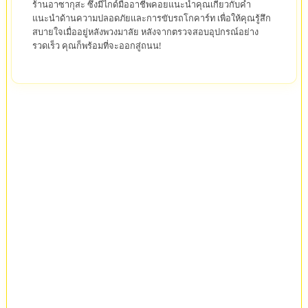
ร้านอาซากุสะ ซึ่งมีไกด์มืออาชีพคอยแนะนำคุณเกี่ยวกับคำ
แนะนำด้านความปลอดภัยและการขับรถโกคาร์ท เพื่อให้คุณรู้สึก
สบายใจเมื่ออยู่หลังพวงมาลัย หลังจากตรวจสอบอุปกรณ์อย่าง
รวดเร็ว คุณก็พร้อมที่จะออกสู่ถนน!