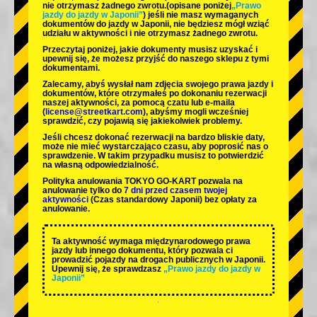
nie otrzymasz żadnego zwrotu.
(opisane poniżej
„Prawo
jazdy do jazdy w Japonii”
) jeśli nie masz wymaganych
dokumentów do jazdy w Japonii, nie będziesz mógł wziąć
udziału w aktywności i nie otrzymasz żadnego zwrotu.
Przeczytaj poniżej, jakie dokumenty musisz uzyskać i
upewnij się, że możesz przyjść do naszego sklepu z tymi
dokumentami.
Zalecamy, abyś wysłał nam zdjęcia swojego prawa jazdy i
dokumentów, które otrzymałeś po dokonaniu rezerwacji
naszej aktywności, za pomocą czatu lub e-maila
(
license@streetkart.com
), abyśmy mogli wcześniej
sprawdzić, czy pojawią się jakiekolwiek problemy.
Jeśli chcesz dokonać rezerwacji na bardzo bliskie daty,
może nie mieć wystarczająco czasu, aby poprosić nas o
sprawdzenie. W takim przypadku musisz to potwierdzić
na własną odpowiedzialność.
Polityka anulowania TOKYO GO-KART pozwala na
anulowanie tylko do
7 dni przed czasem twojej
aktywności
(Czas standardowy Japonii) bez opłaty za
anulowanie.
Ta aktywność wymaga międzynarodowego prawa
jazdy lub innego dokumentu, który pozwala ci
prowadzić pojazdy na drogach publicznych w Japonii.
Upewnij się, że sprawdzasz
„Prawo jazdy do jazdy w
Japonii”