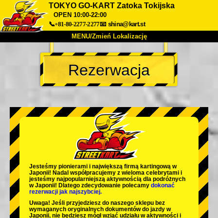
TOKYO GO-KART Zatoka Tokijska
OPEN 10:00-22:00
📞+81-80-2277-2277
📧
shina@kart.st
MENU/Zmień Lokalizację
TOP
Rezerwacja
O nas
Specyfikacja
Cena
Dojazd
Opinie
FAQ
Firma
Rezerwacja
Zmień Lokalizację
Tokyo Shinagawa
Tokyo Akihabara#1
Tokyo Akihabara#2
Tokyo Shibuya
Tokyo Shibuya Annex
Tokyo Bay
Jesteśmy
pionierami
i
największą firmą kartingową
w
Japonii! Nadal współpracujemy z
wieloma celebrytami
i
Tokyo Asakusa
Osaka
jesteśmy
najpopularniejszą aktywnością
dla podróżnych
w Japonii! Dlatego zdecydowanie polecamy
dokonać
rezerwacji jak najszybciej.
Okinawa
Uwaga! Jeśli przyjedziesz do naszego sklepu bez
wymaganych oryginalnych dokumentów do jazdy w
Japonii, nie będziesz mógł wziąć udziału w aktywności i