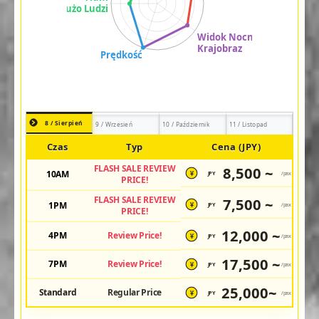
8 / Sierpień
9 / Wrzesień
10 / Październik
11 / Listopad
Czas
Typ
Cena (JPY)
FLASH SALE REVIEW
8,500 ~
10AM
JPY
/pax
¥
PRICE!
FLASH SALE REVIEW
7,500 ~
1PM
JPY
/pax
¥
PRICE!
12,000 ~
4PM
Review Price!
JPY
/pax
¥
17,500 ~
7PM
Review Price!
JPY
/pax
¥
25,000~
Standard
Regular Price
JPY
/pax
¥