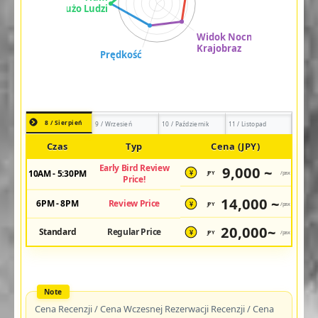
8 / Sierpień
9 / Wrzesień
10 / Październik
11 / Listopad
Czas
Typ
Cena (JPY)
Early Bird Review
9,000 ~
10AM - 5:30PM
JPY
/pax
¥
Price!
14,000 ~
6PM - 8PM
Review Price
JPY
/pax
¥
20,000~
Standard
Regular Price
JPY
/pax
¥
Cena Recenzji / Cena Wczesnej Rezerwacji Recenzji / Cena