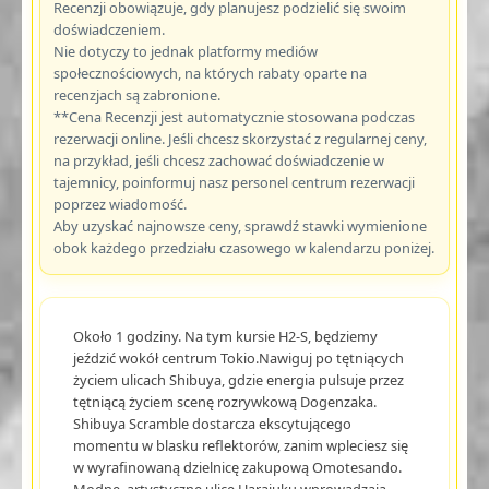
Recenzji obowiązuje, gdy planujesz podzielić się swoim
doświadczeniem.
Nie dotyczy to jednak platformy mediów
społecznościowych, na których rabaty oparte na
recenzjach są zabronione.
**Cena Recenzji jest automatycznie stosowana podczas
rezerwacji online. Jeśli chcesz skorzystać z regularnej ceny,
na przykład, jeśli chcesz zachować doświadczenie w
tajemnicy, poinformuj nasz personel centrum rezerwacji
poprzez wiadomość.
Aby uzyskać najnowsze ceny, sprawdź stawki wymienione
obok każdego przedziału czasowego w kalendarzu poniżej.
Około 1 godziny. Na tym kursie H2-S, będziemy
jeździć wokół centrum Tokio.Nawiguj po tętniących
życiem ulicach Shibuya, gdzie energia pulsuje przez
tętniącą życiem scenę rozrywkową Dogenzaka.
Shibuya Scramble dostarcza ekscytującego
momentu w blasku reflektorów, zanim wpleciesz się
w wyrafinowaną dzielnicę zakupową Omotesando.
Modne, artystyczne ulice Harajuku wprowadzają