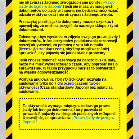
nie otrzymasz żadnego zwrotu.
(opisane poniżej
„Prawo
jazdy do jazdy w Japonii”
) jeśli nie masz wymaganych
dokumentów do jazdy w Japonii, nie będziesz mógł wziąć
udziału w aktywności i nie otrzymasz żadnego zwrotu.
Przeczytaj poniżej, jakie dokumenty musisz uzyskać i
upewnij się, że możesz przyjść do naszego sklepu z tymi
dokumentami.
Zalecamy, abyś wysłał nam zdjęcia swojego prawa jazdy i
dokumentów, które otrzymałeś po dokonaniu rezerwacji
naszej aktywności, za pomocą czatu lub e-maila
(
license@streetkart.com
), abyśmy mogli wcześniej
sprawdzić, czy pojawią się jakiekolwiek problemy.
Jeśli chcesz dokonać rezerwacji na bardzo bliskie daty,
może nie mieć wystarczająco czasu, aby poprosić nas o
sprawdzenie. W takim przypadku musisz to potwierdzić
na własną odpowiedzialność.
Polityka anulowania TOKYO GO-KART pozwala na
anulowanie tylko do
7 dni przed czasem twojej
aktywności
(Czas standardowy Japonii) bez opłaty za
anulowanie.
Ta aktywność wymaga międzynarodowego prawa
jazdy lub innego dokumentu, który pozwala ci
prowadzić pojazdy na drogach publicznych w Japonii.
Upewnij się, że sprawdzasz
„Prawo jazdy do jazdy w
Japonii”