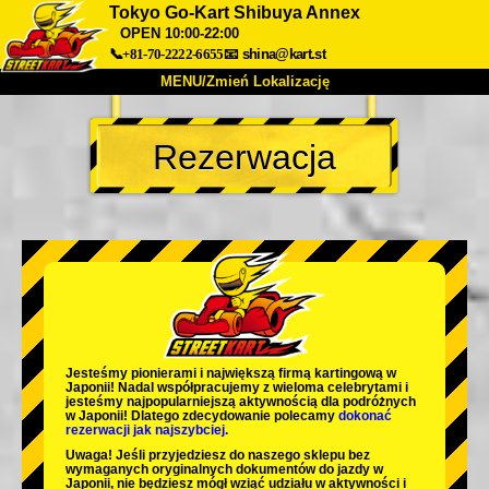
Tokyo Go-Kart Shibuya Annex
OPEN 10:00-22:00
📞+81-70-2222-6655
📧
shina@kart.st
MENU/Zmień Lokalizację
TOP
Rezerwacja
O nas
Specyfikacja
Cena
Dojazd
Opinie
FAQ
Firma
Rezerwacja
Zmień Lokalizację
Tokyo Shinagawa
Tokyo Akihabara#1
Tokyo Akihabara#2
Tokyo Shibuya
Tokyo Shibuya Annex
Tokyo Bay
Jesteśmy
pionierami
i
największą firmą kartingową
w
Japonii! Nadal współpracujemy z
wieloma celebrytami
i
Tokyo Asakusa
Osaka
jesteśmy
najpopularniejszą aktywnością
dla podróżnych
w Japonii! Dlatego zdecydowanie polecamy
dokonać
rezerwacji jak najszybciej.
Okinawa
Uwaga! Jeśli przyjedziesz do naszego sklepu bez
wymaganych oryginalnych dokumentów do jazdy w
Japonii, nie będziesz mógł wziąć udziału w aktywności i