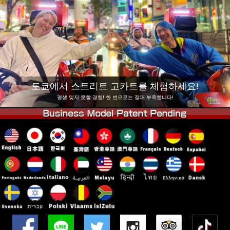
회사 정보
예약
지점 변경
도쿄 시나가와 #1
도쿄 아키하바라#1
도쿄 아키하바라#2
도쿄 시부야
도쿄 시부야 애넥스
도쿄 베이
도쿄에서 스트리트 고카트를 체험하세요!
도쿄 아사쿠사
오사카
평생 잊지 못할 경험! 한 번으로는 절대 부족합니다!
오키나와