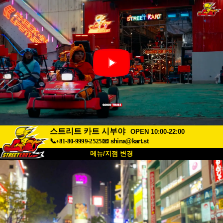
스트리트 카트 시부야
OPEN 10:00-22:00
📞+81-80-9999-2525
📧
shina@kart.st
메뉴/지점 변경
최상단
소개
사양
가격
접근성
고객 리뷰
자주 묻는 질문