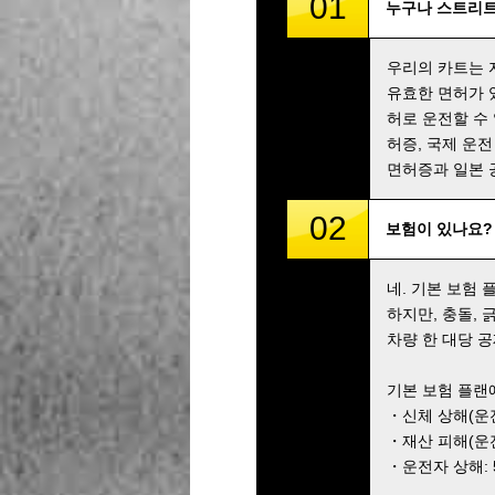
01
누구나 스트리트
우리의 카트는 
유효한 면허가 
허로 운전할 수
허증, 국제 운전
면허증과 일본 
02
보험이 있나요?
네. 기본 보험
하지만, 충돌,
차량 한 대당 공
기본 보험 플랜
・신체 상해(운전자
・재산 피해(운전자
・운전자 상해: 5,