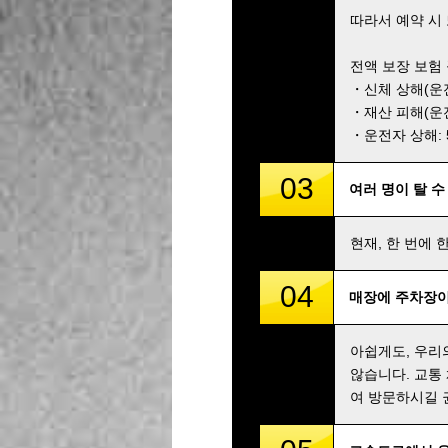
따라서 예약 시
전액 보장 보험
・신체 상해(운전자
・재산 피해(운전자
・운전자 상해: 5,
03
여러 명이 탈 수
현재, 한 번에 
04
매장에 주차장이
아쉽게도, 우리
않습니다. 교통
여 방문하시길 