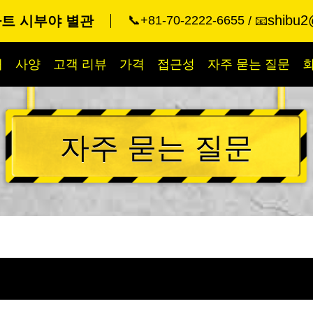
shibu2
트 시부야 별관
📞+81-70-2222-6655
📧
개
사양
고객 리뷰
가격
접근성
자주 묻는 질문
자주 묻는 질문