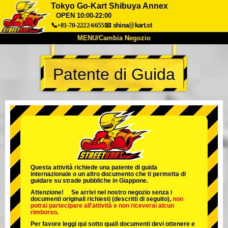
Tokyo Go-Kart Shibuya Annex
OPEN 10:00-22:00
📞+81-70-2222-6655
📧
shina@kart.st
MENU/Cambia Negozio
INIZIO
Patente di Guida
Chi Siamo
Specifiche
Prezzo
Accesso
Recensioni
FAQ
Azienda
Prenotazioni
Cambia Negozio
Tokyo Shinagawa
Tokyo Akihabara#1
Tokyo Akihabara#2
Tokyo Shibuya
Questa attività richiede una patente di guida
Tokyo Shibuya Annex
Tokyo Bay
internazionale o un altro documento che ti permetta di
guidare su strade pubbliche in Giappone.
Tokyo Asakusa
Osaka
Attenzione! Se arrivi nel nostro negozio senza i
documenti originali richiesti (descritti di seguito),
non
Okinawa
potrai partecipare all'attività
e
non riceverai alcun
rimborso
.
Per favore leggi qui sotto quali documenti devi ottenere e