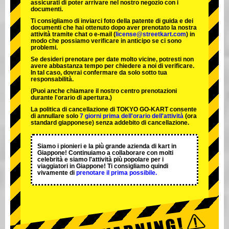
assicurati di poter arrivare nel nostro negozio con i
documenti.
Ti consigliamo di inviarci foto della patente di guida e dei
documenti che hai ottenuto dopo aver prenotato la nostra
attività tramite chat o e-mail (
license@streetkart.com
) in
modo che possiamo verificare in anticipo se ci sono
problemi.
Se desideri prenotare per date molto vicine, potresti non
avere abbastanza tempo per chiedere a noi di verificare.
In tal caso, dovrai confermare da solo sotto tua
responsabilità.
(Puoi anche chiamare il nostro centro prenotazioni
durante l'orario di apertura.)
La politica di cancellazione di TOKYO GO-KART consente
di annullare solo
7 giorni prima dell'orario dell'attività
(ora
standard giapponese) senza addebito di cancellazione.
Siamo i
pionieri
e la
più grande azienda di kart
in
Giappone! Continuiamo a collaborare con
molti
celebrità
e siamo l'
attività più popolare
per i
viaggiatori in Giappone! Ti consigliamo quindi
vivamente di
prenotare il prima possibile.