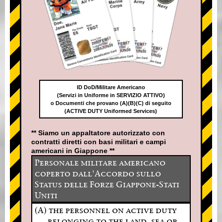
ID DoD/Militare Americano
(Servizi in Uniforme in SERVIZIO ATTIVO)
o Documenti che provano (A)(B)(C) di seguito
(ACTIVE DUTY Uniformed Services)
** Siamo un appaltatore autorizzato con
contratti diretti con basi militari e campi
americani in Giappone **
Personale militare americano
coperto dall'Accordo sullo
Status delle Forze Giappone-Stati
Uniti
(A) the personnel on active duty
belonging to the land, sea or