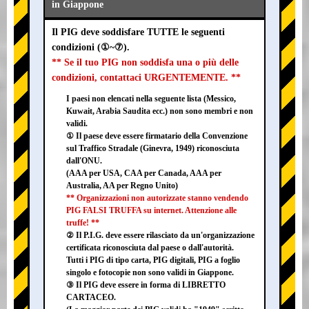
in Giappone
Il PIG deve soddisfare TUTTE le seguenti
condizioni (①~⑦).
** Se il tuo PIG non soddisfa una o più delle
condizioni, contattaci URGENTEMENTE. **
I paesi non elencati nella seguente lista (Messico,
Kuwait, Arabia Saudita ecc.) non sono membri e non
validi.
① Il paese deve essere firmatario della Convenzione
sul Traffico Stradale (Ginevra, 1949) riconosciuta
dall'ONU.
(AAA per USA, CAA per Canada, AAA per
Australia, AA per Regno Unito)
** Organizzazioni non autorizzate stanno vendendo
PIG FALSI TRUFFA su internet. Attenzione alle
truffe! **
② Il P.I.G. deve essere rilasciato da un'organizzazione
certificata riconosciuta dal paese o dall'autorità.
Tutti i PIG di tipo carta, PIG digitali, PIG a foglio
singolo e fotocopie non sono validi in Giappone.
③ Il PIG deve essere in forma di LIBRETTO
CARTACEO.