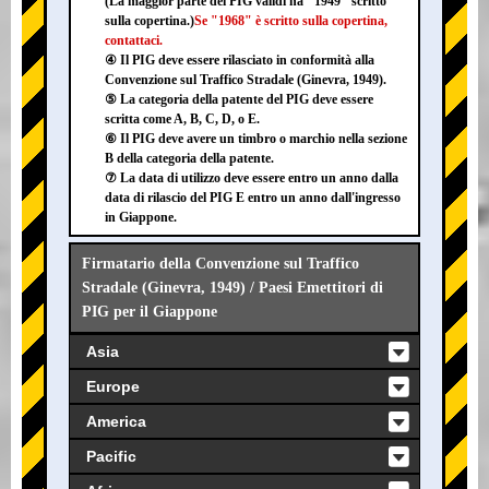
(La maggior parte dei PIG validi ha "1949" scritto
sulla copertina.)
Se "1968" è scritto sulla copertina,
contattaci.
④ Il PIG deve essere rilasciato in conformità alla
Convenzione sul Traffico Stradale (Ginevra, 1949).
⑤ La categoria della patente del PIG deve essere
scritta come A, B, C, D, o E.
⑥ Il PIG deve avere un timbro o marchio nella sezione
B della categoria della patente.
⑦ La data di utilizzo deve essere entro un anno dalla
data di rilascio del PIG E entro un anno dall'ingresso
in Giappone.
Firmatario della Convenzione sul Traffico
Stradale (Ginevra, 1949) / Paesi Emettitori di
PIG per il Giappone
Asia
Europe
America
Pacific