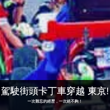
駕駛街頭卡丁車穿越 東京!
一次難忘的經歷，一次絕不夠！