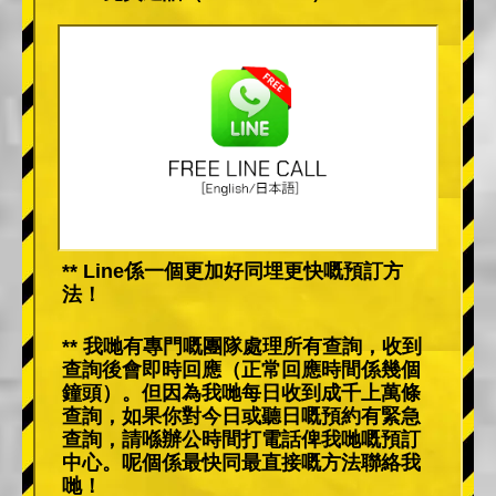
** Line係一個更加好同埋更快嘅預訂方
法！
** 我哋有專門嘅團隊處理所有查詢，收到
查詢後會即時回應（正常回應時間係幾個
鐘頭）。但因為我哋每日收到成千上萬條
查詢，如果你對今日或聽日嘅預約有緊急
查詢，請喺辦公時間打電話俾我哋嘅預訂
中心。呢個係最快同最直接嘅方法聯絡我
哋！