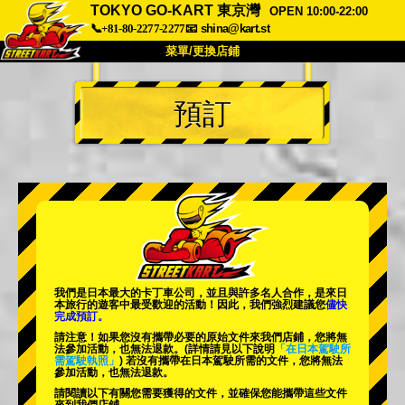
TOKYO GO-KART 東京灣
OPEN 10:00-22:00
📞+81-80-2277-2277
📧
shina@kart.st
菜單/更換店鋪
首頁
預訂
關於
規格
價格
交通方式
顧客聲音
常見問題
公司
預訂
更換店鋪
東京 品川 #1
東京 秋葉原 #1
東京 秋葉原 #2
東京 澀谷
我們是日本最大的卡丁車公司，並且與
許多名人
合作，是來日
東京 澀谷附店
東京灣
本旅行的遊客中
最受歡迎的活動
！因此，我們強烈建議您
儘快
完成預訂。
東京 淺草
大阪
請注意！如果您沒有攜帶必要的原始文件來我們店鋪，您將無
法參加活動，也無法退款。
(詳情請見以下說明
「在日本駕駛所
需駕駛執照」
) 若沒有攜帶在日本駕駛所需的文件，您將無法
沖繩
參加活動，也無法退款。
請閱讀以下有關您需要獲得的文件，並確保您能攜帶這些文件