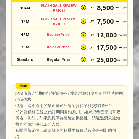
FLASH SALE REVIEW
8,500 ~
10AM
JPY
/pax
¥
PRICE!
FLASH SALE REVIEW
7,500 ~
1PM
JPY
/pax
¥
PRICE!
12,000 ~
4PM
Review Price!
JPY
/pax
¥
17,500 ~
7PM
Review Price!
JPY
/pax
¥
25,000~
Standard
Regular Price
JPY
/pax
¥
評論價格 / 早期預訂評論價格 / 當您計劃分享您的體驗時適用
評論價格。
但是，這不適用於禁止基於評論的折扣的社交媒體平台。
**評論價格在線上預訂期間自動應用。如果您希望使用常規
價格，例如，如果您想保持體驗的機密性，請通過消息通知
我們的預訂中心工作人員。
有關最新定價，請參閱下面日曆中每個時段旁邊列出的價
格。