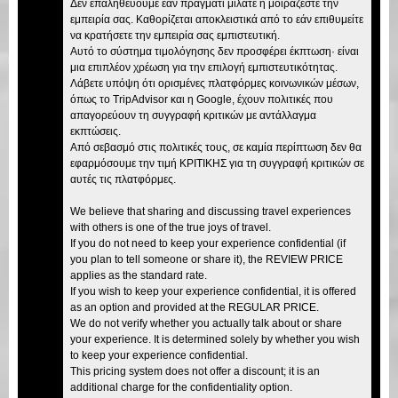
Δεν επαληθεύουμε εάν πράγματι μιλάτε ή μοιράζεστε την
εμπειρία σας. Καθορίζεται αποκλειστικά από το εάν επιθυμείτε
να κρατήσετε την εμπειρία σας εμπιστευτική.
Αυτό το σύστημα τιμολόγησης δεν προσφέρει έκπτωση· είναι
μια επιπλέον χρέωση για την επιλογή εμπιστευτικότητας.
Λάβετε υπόψη ότι ορισμένες πλατφόρμες κοινωνικών μέσων,
όπως το TripAdvisor και η Google, έχουν πολιτικές που
απαγορεύουν τη συγγραφή κριτικών με αντάλλαγμα
εκπτώσεις.
Από σεβασμό στις πολιτικές τους, σε καμία περίπτωση δεν θα
εφαρμόσουμε την τιμή ΚΡΙΤΙΚΗΣ για τη συγγραφή κριτικών σε
αυτές τις πλατφόρμες.
We believe that sharing and discussing travel experiences
with others is one of the true joys of travel.
If you do not need to keep your experience confidential (if
you plan to tell someone or share it), the REVIEW PRICE
applies as the standard rate.
If you wish to keep your experience confidential, it is offered
as an option and provided at the REGULAR PRICE.
We do not verify whether you actually talk about or share
your experience. It is determined solely by whether you wish
to keep your experience confidential.
This pricing system does not offer a discount; it is an
additional charge for the confidentiality option.