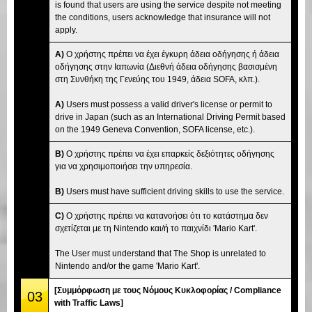
is found that users are using the service despite not meeting
the conditions, users acknowledge that insurance will not
apply.
A)
Ο χρήστης πρέπει να έχει έγκυρη άδεια οδήγησης ή άδεια
οδήγησης στην Ιαπωνία (Διεθνή άδεια οδήγησης βασισμένη
στη Συνθήκη της Γενεύης του 1949, άδεια SOFA, κλπ.).
A)
Users must possess a valid driver's license or permit to
drive in Japan (such as an International Driving Permit based
on the 1949 Geneva Convention, SOFA license, etc.).
B)
Ο χρήστης πρέπει να έχει επαρκείς δεξιότητες οδήγησης
για να χρησιμοποιήσει την υπηρεσία.
B)
Users must have sufficient driving skills to use the service.
C)
Ο χρήστης πρέπει να κατανοήσει ότι το κατάστημα δεν
σχετίζεται με τη Nintendo και/ή το παιχνίδι 'Mario Kart'.
The User must understand that The Shop is unrelated to
Nintendo and/or the game 'Mario Kart'.
[Συμμόρφωση με τους Νόμους Κυκλοφορίας / Compliance
03
with Traffic Laws]