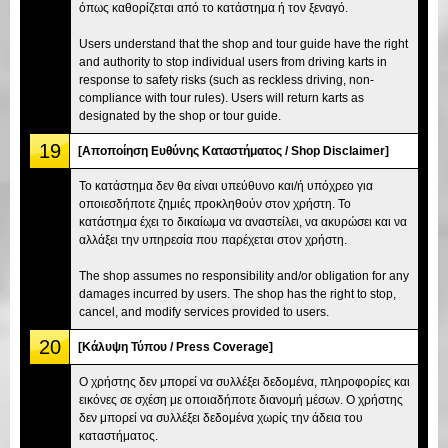
όπως καθορίζεται από το κατάστημα ή τον ξεναγό.
Users understand that the shop and tour guide have the right
and authority to stop individual users from driving karts in
response to safety risks (such as reckless driving, non-
compliance with tour rules). Users will return karts as
designated by the shop or tour guide.
19
[Αποποίηση Ευθύνης Καταστήματος / Shop Disclaimer]
Το κατάστημα δεν θα είναι υπεύθυνο και/ή υπόχρεο για
οποιεσδήποτε ζημιές προκληθούν στον χρήστη. Το
κατάστημα έχει το δικαίωμα να αναστείλει, να ακυρώσει και να
αλλάξει την υπηρεσία που παρέχεται στον χρήστη.
The shop assumes no responsibility and/or obligation for any
damages incurred by users. The shop has the right to stop,
cancel, and modify services provided to users.
20
[Κάλυψη Τύπου / Press Coverage]
Ο χρήστης δεν μπορεί να συλλέξει δεδομένα, πληροφορίες και
εικόνες σε σχέση με οποιαδήποτε διανομή μέσων. Ο χρήστης
δεν μπορεί να συλλέξει δεδομένα χωρίς την άδεια του
καταστήματος.