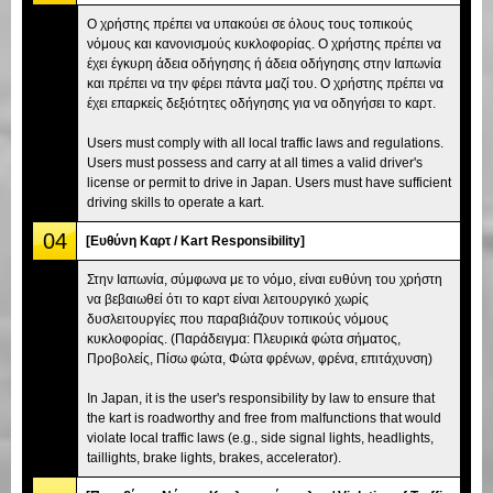
Ο χρήστης πρέπει να υπακούει σε όλους τους τοπικούς
νόμους και κανονισμούς κυκλοφορίας. Ο χρήστης πρέπει να
έχει έγκυρη άδεια οδήγησης ή άδεια οδήγησης στην Ιαπωνία
και πρέπει να την φέρει πάντα μαζί του. Ο χρήστης πρέπει να
έχει επαρκείς δεξιότητες οδήγησης για να οδηγήσει το καρτ.
Users must comply with all local traffic laws and regulations.
Users must possess and carry at all times a valid driver's
license or permit to drive in Japan. Users must have sufficient
driving skills to operate a kart.
04
[Ευθύνη Καρτ / Kart Responsibility]
Στην Ιαπωνία, σύμφωνα με το νόμο, είναι ευθύνη του χρήστη
να βεβαιωθεί ότι το καρτ είναι λειτουργικό χωρίς
δυσλειτουργίες που παραβιάζουν τοπικούς νόμους
κυκλοφορίας. (Παράδειγμα: Πλευρικά φώτα σήματος,
Προβολείς, Πίσω φώτα, Φώτα φρένων, φρένα, επιτάχυνση)
In Japan, it is the user's responsibility by law to ensure that
the kart is roadworthy and free from malfunctions that would
violate local traffic laws (e.g., side signal lights, headlights,
taillights, brake lights, brakes, accelerator).