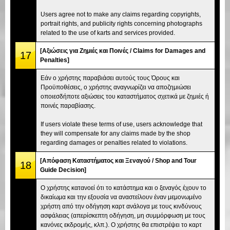
Users agree not to make any claims regarding copyrights,
portrait rights, and publicity rights concerning photographs
related to the use of karts and services provided.
[Αξιώσεις για Ζημιές και Ποινές / Claims for Damages and
17
Penalties]
Εάν ο χρήστης παραβιάσει αυτούς τους Όρους και
Προϋποθέσεις, ο χρήστης αναγνωρίζει να αποζημιώσει
οποιεσδήποτε αξιώσεις του καταστήματος σχετικά με ζημιές ή
ποινές παραβίασης.
If users violate these terms of use, users acknowledge that
they will compensate for any claims made by the shop
regarding damages or penalties related to violations.
[Απόφαση Καταστήματος και Ξεναγού / Shop and Tour
18
Guide Decision]
Ο χρήστης κατανοεί ότι το κατάστημα και ο ξεναγός έχουν το
δικαίωμα και την εξουσία να αναστείλουν έναν μεμονωμένο
χρήστη από την οδήγηση καρτ ανάλογα με τους κινδύνους
ασφάλειας (απερίσκεπτη οδήγηση, μη συμμόρφωση με τους
κανόνες εκδρομής, κλπ.). Ο χρήστης θα επιστρέψει το καρτ