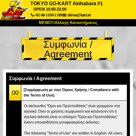
TOKYO GO-KART Akihabara #1
OPEN 10:00-22:00
📞+81-80-1199-1199
📧
shina@kart.st
ΜΕΝΟΥ/Αλλαγή Καταστήματος
ΚΥΡΙΩΣ
Συμφωνία /
Σχετικά
Προδιαγραφές
Τιμές
Agreement
Πρόσβαση
Αναφορές
Συχνές Ερωτήσεις
Εταιρεία
Κράτηση
Αλλαγή Καταστήματος
Συμφωνία / Agreement
Τόκιο Σινάγαουα #1
Τόκιο Ακίχαμπαρα #1
[Συμμόρφωση με τους Όρους Χρήσης / Compliance with
00
Τόκιο Ακίχαμπαρα #2
Τόκιο Σιμπούγια
the Terms of Use]
Τόκιο Σιμπούγια Annex
Τόκιο Κόλπος
Οι ακόλουθοι "Όροι και Προϋποθέσεις" είναι γραμμένοι στα
αγγλικά. Όλοι οι χρήστες συμφωνούν και κατανοούν ότι η
Τόκιο Ασακούσα
Οσάκα
αγγλική έκδοση είναι οι επίσημοι "Όροι και Προϋποθέσεις"
Οκινάουα
έναντι οποιασδήποτε μεταφρασμένης έκδοσης.
The following "Terms of Use" are written in English. All users