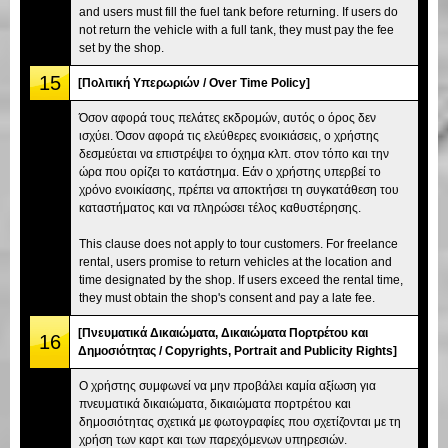
and users must fill the fuel tank before returning. If users do
not return the vehicle with a full tank, they must pay the fee
set by the shop.
15
[Πολιτική Υπερωριών / Over Time Policy]
Όσον αφορά τους πελάτες εκδρομών, αυτός ο όρος δεν
ισχύει. Όσον αφορά τις ελεύθερες ενοικιάσεις, ο χρήστης
δεσμεύεται να επιστρέψει το όχημα κλπ. στον τόπο και την
ώρα που ορίζει το κατάστημα. Εάν ο χρήστης υπερβεί το
χρόνο ενοικίασης, πρέπει να αποκτήσει τη συγκατάθεση του
καταστήματος και να πληρώσει τέλος καθυστέρησης.
This clause does not apply to tour customers. For freelance
rental, users promise to return vehicles at the location and
time designated by the shop. If users exceed the rental time,
they must obtain the shop's consent and pay a late fee.
[Πνευματικά Δικαιώματα, Δικαιώματα Πορτρέτου και
16
Δημοσιότητας / Copyrights, Portrait and Publicity Rights]
Ο χρήστης συμφωνεί να μην προβάλει καμία αξίωση για
πνευματικά δικαιώματα, δικαιώματα πορτρέτου και
δημοσιότητας σχετικά με φωτογραφίες που σχετίζονται με τη
χρήση των καρτ και των παρεχόμενων υπηρεσιών.