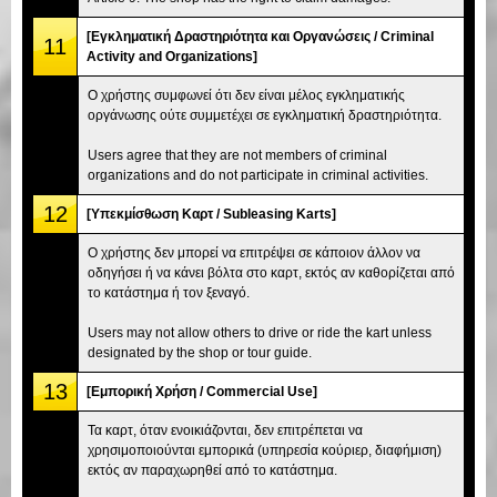
[Εγκληματική Δραστηριότητα και Οργανώσεις / Criminal
11
Activity and Organizations]
Ο χρήστης συμφωνεί ότι δεν είναι μέλος εγκληματικής
οργάνωσης ούτε συμμετέχει σε εγκληματική δραστηριότητα.
Users agree that they are not members of criminal
organizations and do not participate in criminal activities.
12
[Υπεκμίσθωση Καρτ / Subleasing Karts]
Ο χρήστης δεν μπορεί να επιτρέψει σε κάποιον άλλον να
οδηγήσει ή να κάνει βόλτα στο καρτ, εκτός αν καθορίζεται από
το κατάστημα ή τον ξεναγό.
Users may not allow others to drive or ride the kart unless
designated by the shop or tour guide.
13
[Εμπορική Χρήση / Commercial Use]
Τα καρτ, όταν ενοικιάζονται, δεν επιτρέπεται να
χρησιμοποιούνται εμπορικά (υπηρεσία κούριερ, διαφήμιση)
εκτός αν παραχωρηθεί από το κατάστημα.