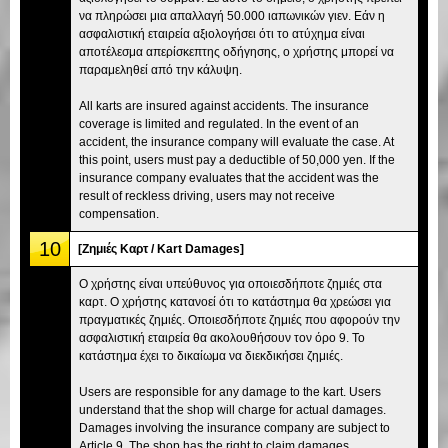
να πληρώσει μια απαλλαγή 50.000 ιαπωνικών γιεν. Εάν η
ασφαλιστική εταιρεία αξιολογήσει ότι το ατύχημα είναι
αποτέλεσμα απερίσκεπτης οδήγησης, ο χρήστης μπορεί να
παραμεληθεί από την κάλυψη.
All karts are insured against accidents. The insurance
coverage is limited and regulated. In the event of an
accident, the insurance company will evaluate the case. At
this point, users must pay a deductible of 50,000 yen. If the
insurance company evaluates that the accident was the
result of reckless driving, users may not receive
compensation.
10
[Ζημιές Καρτ / Kart Damages]
Ο χρήστης είναι υπεύθυνος για οποιεσδήποτε ζημιές στα
καρτ. Ο χρήστης κατανοεί ότι το κατάστημα θα χρεώσει για
πραγματικές ζημιές. Οποιεσδήποτε ζημιές που αφορούν την
ασφαλιστική εταιρεία θα ακολουθήσουν τον όρο 9. Το
κατάστημα έχει το δικαίωμα να διεκδικήσει ζημιές.
Users are responsible for any damage to the kart. Users
understand that the shop will charge for actual damages.
Damages involving the insurance company are subject to
Article 9. The shop has the right to claim damages.