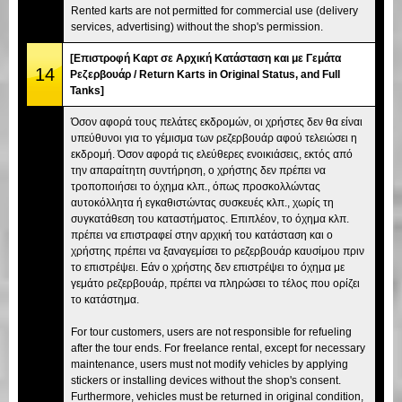
Rented karts are not permitted for commercial use (delivery
services, advertising) without the shop's permission.
[Επιστροφή Καρτ σε Αρχική Κατάσταση και με Γεμάτα
14
Ρεζερβουάρ / Return Karts in Original Status, and Full
Tanks]
Όσον αφορά τους πελάτες εκδρομών, οι χρήστες δεν θα είναι
υπεύθυνοι για το γέμισμα των ρεζερβουάρ αφού τελειώσει η
εκδρομή. Όσον αφορά τις ελεύθερες ενοικιάσεις, εκτός από
την απαραίτητη συντήρηση, ο χρήστης δεν πρέπει να
τροποποιήσει το όχημα κλπ., όπως προσκολλώντας
αυτοκόλλητα ή εγκαθιστώντας συσκευές κλπ., χωρίς τη
συγκατάθεση του καταστήματος. Επιπλέον, το όχημα κλπ.
πρέπει να επιστραφεί στην αρχική του κατάσταση και ο
χρήστης πρέπει να ξαναγεμίσει το ρεζερβουάρ καυσίμου πριν
το επιστρέψει. Εάν ο χρήστης δεν επιστρέψει το όχημα με
γεμάτο ρεζερβουάρ, πρέπει να πληρώσει το τέλος που ορίζει
το κατάστημα.
For tour customers, users are not responsible for refueling
after the tour ends. For freelance rental, except for necessary
maintenance, users must not modify vehicles by applying
stickers or installing devices without the shop's consent.
Furthermore, vehicles must be returned in original condition,