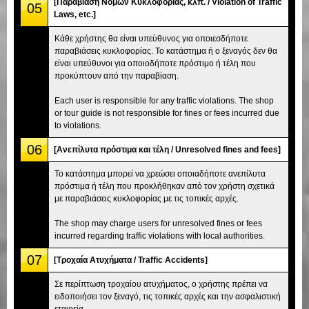
[Παραβίαση Νόμων Κυκλοφορίας, κλπ. / Violation of Traffic
05
Laws, etc.]
Κάθε χρήστης θα είναι υπεύθυνος για οποιεσδήποτε
παραβιάσεις κυκλοφορίας. Το κατάστημα ή ο ξεναγός δεν θα
είναι υπεύθυνοι για οποιοδήποτε πρόστιμο ή τέλη που
προκύπτουν από την παραβίαση.
Each user is responsible for any traffic violations. The shop
or tour guide is not responsible for fines or fees incurred due
to violations.
06
[Ανεπίλυτα πρόστιμα και τέλη / Unresolved fines and fees]
Το κατάστημα μπορεί να χρεώσει οποιαδήποτε ανεπίλυτα
πρόστιμα ή τέλη που προκλήθηκαν από τον χρήστη σχετικά
με παραβιάσεις κυκλοφορίας με τις τοπικές αρχές.
The shop may charge users for unresolved fines or fees
incurred regarding traffic violations with local authorities.
07
[Τροχαία Ατυχήματα / Traffic Accidents]
Σε περίπτωση τροχαίου ατυχήματος, ο χρήστης πρέπει να
ειδοποιήσει τον ξεναγό, τις τοπικές αρχές και την ασφαλιστική
εταιρεία.