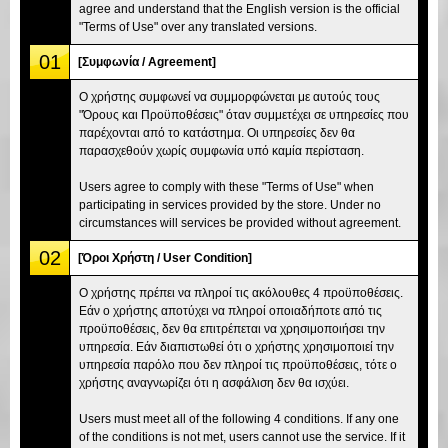
agree and understand that the English version is the official
"Terms of Use" over any translated versions.
01
[Συμφωνία / Agreement]
Ο χρήστης συμφωνεί να συμμορφώνεται με αυτούς τους
"Όρους και Προϋποθέσεις" όταν συμμετέχει σε υπηρεσίες που
παρέχονται από το κατάστημα. Οι υπηρεσίες δεν θα
παρασχεθούν χωρίς συμφωνία υπό καμία περίσταση.
Users agree to comply with these "Terms of Use" when
participating in services provided by the store. Under no
circumstances will services be provided without agreement.
02
[Όροι Χρήστη / User Condition]
Ο χρήστης πρέπει να πληροί τις ακόλουθες 4 προϋποθέσεις.
Εάν ο χρήστης αποτύχει να πληροί οποιαδήποτε από τις
προϋποθέσεις, δεν θα επιτρέπεται να χρησιμοποιήσει την
υπηρεσία. Εάν διαπιστωθεί ότι ο χρήστης χρησιμοποιεί την
υπηρεσία παρόλο που δεν πληροί τις προϋποθέσεις, τότε ο
χρήστης αναγνωρίζει ότι η ασφάλιση δεν θα ισχύει.
Users must meet all of the following 4 conditions. If any one
of the conditions is not met, users cannot use the service. If it