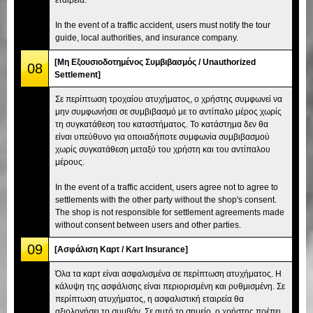
In the event of a traffic accident, users must notify the tour
guide, local authorities, and insurance company.
[Μη Εξουσιοδοτημένος Συμβιβασμός / Unauthorized
08
Settlement]
Σε περίπτωση τροχαίου ατυχήματος, ο χρήστης συμφωνεί να
μην συμφωνήσει σε συμβιβασμό με το αντίπαλο μέρος χωρίς
τη συγκατάθεση του καταστήματος. Το κατάστημα δεν θα
είναι υπεύθυνο για οποιαδήποτε συμφωνία συμβιβασμού
χωρίς συγκατάθεση μεταξύ του χρήστη και του αντίπαλου
μέρους.
In the event of a traffic accident, users agree not to agree to
settlements with the other party without the shop's consent.
The shop is not responsible for settlement agreements made
without consent between users and other parties.
09
[Ασφάλιση Καρτ / Kart Insurance]
Όλα τα καρτ είναι ασφαλισμένα σε περίπτωση ατυχήματος. Η
κάλυψη της ασφάλισης είναι περιορισμένη και ρυθμισμένη. Σε
περίπτωση ατυχήματος, η ασφαλιστική εταιρεία θα
αξιολογήσει το συμβάν. Σε αυτό το σημείο, ο χρήστης πρέπει